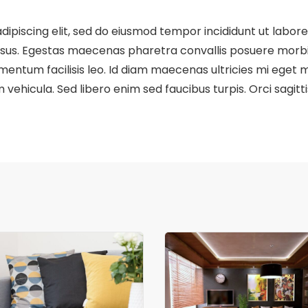
dipiscing elit, sed do eiusmod tempor incididunt ut labor
risus. Egestas maecenas pharetra convallis posuere morbi
ntum facilisis leo. Id diam maecenas ultricies mi eget mau
vehicula. Sed libero enim sed faucibus turpis. Orci sagitti