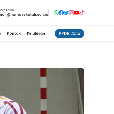
mat Email
mail@namasekolah.sch.id
PPDB 2025
i
Kontak
Kelulusan