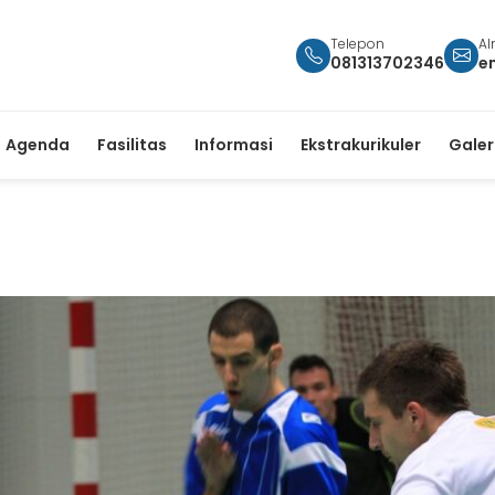
Telepon
Al
081313702346
e
Agenda
Fasilitas
Informasi
Ekstrakurikuler
Galer