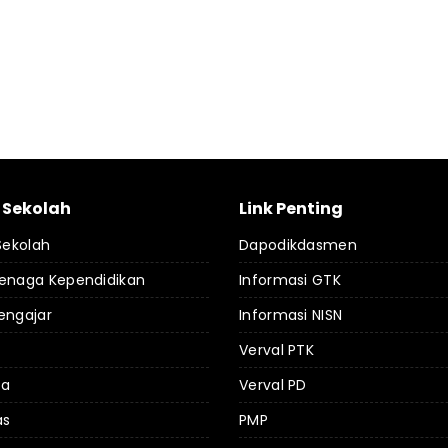
l Sekolah
Link Penting
 Sekolah
Dapodikdasmen
Tenaga Kependidikan
Informasi GTK
engajar
Informasi NISN
Verval PTK
da
Verval PD
as
PMP