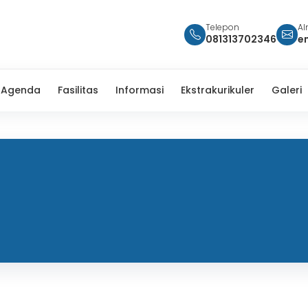
Telepon
Al
081313702346
e
Agenda
Fasilitas
Informasi
Ekstrakurikuler
Galeri