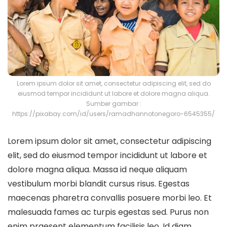
Lorem ipsum dolor sit amet, consectetur adipiscing elit, sed do
eiusmod tempor incididunt ut labore et dolore magna aliqua.
Sumber gambar :
https://pixabay.com/id/users/ramadhannotonegoro-6545355/
Lorem ipsum dolor sit amet, consectetur adipiscing
elit, sed do eiusmod tempor incididunt ut labore et
dolore magna aliqua. Massa id neque aliquam
vestibulum morbi blandit cursus risus. Egestas
maecenas pharetra convallis posuere morbi leo. Et
malesuada fames ac turpis egestas sed. Purus non
enim praesent elementum facilisis leo. Id diam